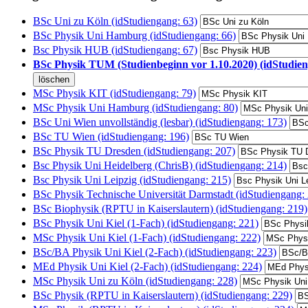
BSc Uni zu Köln (idStudiengang: 63)
BSc Physik Uni Hamburg (idStudiengang: 66)
Bsc Physik HUB (idStudiengang: 67)
BSc Physik TUM (Studienbeginn vor 1.10.2020) (idStudien
MSc Physik KIT (idStudiengang: 79)
MSc Physik Uni Hamburg (idStudiengang: 80)
BSc Uni Wien unvollständig (lesbar) (idStudiengang: 173)
BSc TU Wien (idStudiengang: 196)
BSc Physik TU Dresden (idStudiengang: 207)
Bsc Physik Uni Heidelberg (ChrisB) (idStudiengang: 214)
Bsc Physik Uni Leipzig (idStudiengang: 215)
BSc Physik Technische Universität Darmstadt (idStudiengang:
BSc Biophysik (RPTU in Kaiserslautern) (idStudiengang: 219)
BSc Physik Uni Kiel (1-Fach) (idStudiengang: 221)
MSc Physik Uni Kiel (1-Fach) (idStudiengang: 222)
BSc/BA Physik Uni Kiel (2-Fach) (idStudiengang: 223)
MEd Physik Uni Kiel (2-Fach) (idStudiengang: 224)
MSc Physik Uni zu Köln (idStudiengang: 228)
BSc Physik (RPTU in Kaiserslautern) (idStudiengang: 229)