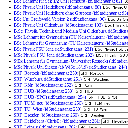
BSc Lehramt für Sek 1/2 Uni Hamburg (idStudiengang: 82)
BSc Physik Uni Heidelberg (idStudiengang: 88)
BSc Physik Uni Heidelberg ohne Gruppen (idStudiengang: 93)
BSc Uni Greifswald Version 2 (idStudiengang: 96)
BSc Physik Uni Oldenburg (idStudiengang: 193)
B.Sc. Physik, Technik und Medizin Uni Oldenburg (idStudien
MSc Lehramt für Gymnasium (TU Kaiserslautern) (idStudieng
BSc Lehramt für Gymnasium (TU Kaiserslautern) (idStudienga
BSc Physik FSU Jena (idStudiengang: 231)
MSc Physik FSU Jena (idStudiengang: 232)
StEx Lehramt für Gymnasium (Universität Rostock) (idStudien
MSc Physik Uni Siegen (ab WiSe 18/19) (idStudiengang: 244)
SRF_Rostock (idStudiengang: 250)
SRF_Würzburg (idStudiengang: 251)
SRF_Köln (idStudiengang: 252)
SRF_HUB (idStudiengang: 253)
SRF_HUB (SPO) (idStudiengang: 254)
SRF_TUM_neu (idStudiengang: 256)
SRF_TU_Wien (idStudiengang: 259)
SRF_Dresden (idStudiengang: 260)
SRF_Heidelberg (ChrisB) (idStudiengang: 261)
SRF_Leipzig (idStudiengang: 262)