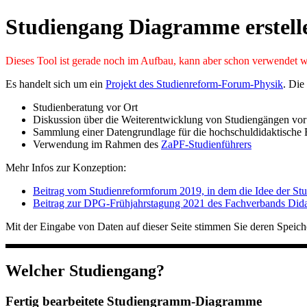
Studiengang Diagramme erstell
Dieses Tool ist gerade noch im Aufbau, kann aber schon verwendet 
Es handelt sich um ein
Projekt des Studienreform-Forum-Physik
. Die
Studienberatung vor Ort
Diskussion über die Weiterentwicklung von Studiengängen vor O
Sammlung einer Datengrundlage für die hochschuldidaktische
Verwendung im Rahmen des
ZaPF-Studienführers
Mehr Infos zur Konzeption:
Beitrag vom Studienreformforum 2019, in dem die Idee der St
Beitrag zur DPG-Frühjahrstagung 2021 des Fachverbands Dida
Mit der Eingabe von Daten auf dieser Seite stimmen Sie deren Speic
Welcher Studiengang?
Fertig bearbeitete Studiengramm-Diagramme