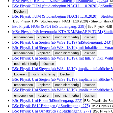
MSc Physik (RPTU in Kaiserslautern) (idStudiengang: 234)
BSc Physik TUM (Studienbeginn NACH 1.10.2020) (idStudie
BSc Physik TUM (Studienbeginn NACH 1.10.2020) - Struktur ä
Bsc Physik HUB (SPO) (idStudiengang: 239)
MSc Physik (+Schwerpunkt KTA/KM/Bio/AEP) TUM (Studienbe
BSc Physik Uni Siegen (ab WiSe 18/19) (idStudiengang: 243)
BSc Physik Uni Siegen (ab WiSe 18/19), mit Inhaltlichen Vo
BSc Physik Uni Siegen (ab WiSe 18/19), mit Inh. V. inkl. Wahl
BSc Physik Uni Siegen (ab WiSe 18/19), implizite inhaltliche 
BSc Physik Uni Siegen (ab WiSe 18/19), implizite inhaltliche
BSc Physik Uni Siegen (ab WiSe 18/19), implizite inhaltliche
BSc Physik Uni Bonn (idStudiengang: 272)
BSc Physik FAU Erlangen (idStudiengang: 275)
BSc Physik Uni Osnabrück (idStudiengang: 277)