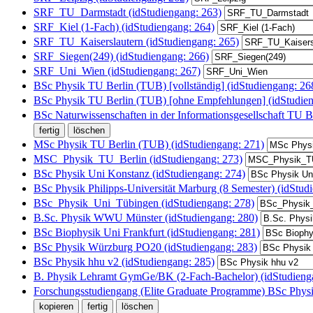
SRF_TU_Darmstadt (idStudiengang: 263)
SRF_Kiel (1-Fach) (idStudiengang: 264)
SRF_TU_Kaiserslautern (idStudiengang: 265)
SRF_Siegen(249) (idStudiengang: 266)
SRF_Uni_Wien (idStudiengang: 267)
BSc Physik TU Berlin (TUB) [vollständig] (idStudiengang: 26
BSc Physik TU Berlin (TUB) [ohne Empfehlungen] (idStudien
BSc Naturwissenschaften in der Informationsgesellschaft TU B
MSc Physik TU Berlin (TUB) (idStudiengang: 271)
MSC_Physik_TU_Berlin (idStudiengang: 273)
BSc Physik Uni Konstanz (idStudiengang: 274)
BSc Physik Philipps-Universität Marburg (8 Semester) (idStud
BSc_Physik_Uni_Tübingen (idStudiengang: 278)
B.Sc. Physik WWU Münster (idStudiengang: 280)
BSc Biophysik Uni Frankfurt (idStudiengang: 281)
BSc Physik Würzburg PO20 (idStudiengang: 283)
BSc Physik hhu v2 (idStudiengang: 285)
B. Physik Lehramt GymGe/BK (2-Fach-Bachelor) (idStudieng
Forschungsstudiengang (Elite Graduate Programme) BSc Phys