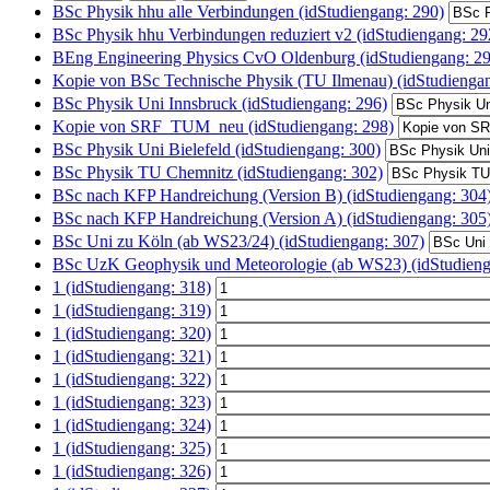
BSc Physik hhu alle Verbindungen (idStudiengang: 290)
BSc Physik hhu Verbindungen reduziert v2 (idStudiengang: 29
BEng Engineering Physics CvO Oldenburg (idStudiengang: 29
Kopie von BSc Technische Physik (TU Ilmenau) (idStudiengan
BSc Physik Uni Innsbruck (idStudiengang: 296)
Kopie von SRF_TUM_neu (idStudiengang: 298)
BSc Physik Uni Bielefeld (idStudiengang: 300)
BSc Physik TU Chemnitz (idStudiengang: 302)
BSc nach KFP Handreichung (Version B) (idStudiengang: 304
BSc nach KFP Handreichung (Version A) (idStudiengang: 305
BSc Uni zu Köln (ab WS23/24) (idStudiengang: 307)
BSc UzK Geophysik und Meteorologie (ab WS23) (idStudieng
1 (idStudiengang: 318)
1 (idStudiengang: 319)
1 (idStudiengang: 320)
1 (idStudiengang: 321)
1 (idStudiengang: 322)
1 (idStudiengang: 323)
1 (idStudiengang: 324)
1 (idStudiengang: 325)
1 (idStudiengang: 326)