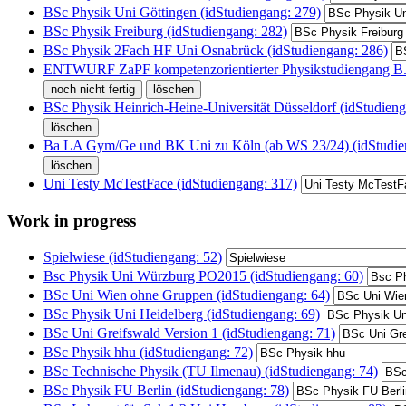
BSc Physik Uni Göttingen (idStudiengang: 279)
BSc Physik Freiburg (idStudiengang: 282)
BSc Physik 2Fach HF Uni Osnabrück (idStudiengang: 286)
ENTWURF ZaPF kompetenzorientierter Physikstudiengang B.S
BSc Physik Heinrich-Heine-Universität Düsseldorf (idStudieng
Ba LA Gym/Ge und BK Uni zu Köln (ab WS 23/24) (idStudie
Uni Testy McTestFace (idStudiengang: 317)
Work in progress
Spielwiese (idStudiengang: 52)
Bsc Physik Uni Würzburg PO2015 (idStudiengang: 60)
BSc Uni Wien ohne Gruppen (idStudiengang: 64)
BSc Physik Uni Heidelberg (idStudiengang: 69)
BSc Uni Greifswald Version 1 (idStudiengang: 71)
BSc Physik hhu (idStudiengang: 72)
BSc Technische Physik (TU Ilmenau) (idStudiengang: 74)
BSc Physik FU Berlin (idStudiengang: 78)