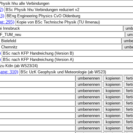
2)
3)
g: 295)
)
)
ang: 310)