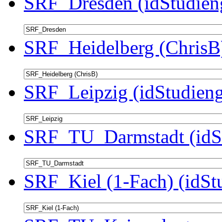
SRF_Dresden (idStudien
SRF_Heidelberg (ChrisB)
SRF_Leipzig (idStudieng
SRF_TU_Darmstadt (idSt
SRF_Kiel (1-Fach) (idSt