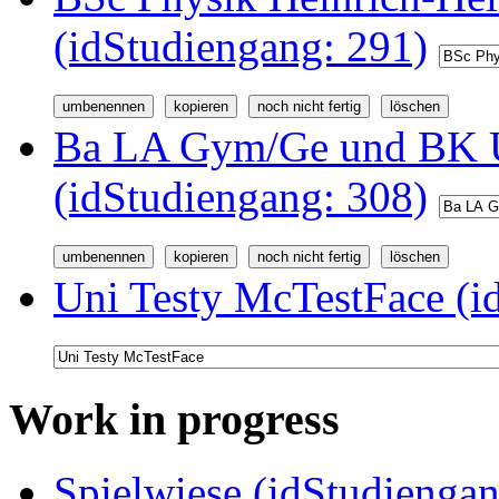
(idStudiengang: 291)
Ba LA Gym/Ge und BK U
(idStudiengang: 308)
Uni Testy McTestFace (i
Work in progress
Spielwiese (idStudiengan