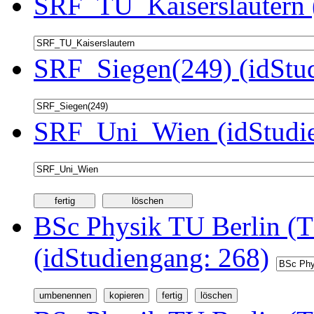
SRF_TU_Kaiserslautern 
SRF_Siegen(249) (idStu
SRF_Uni_Wien (idStudie
BSc Physik TU Berlin (T
(idStudiengang: 268)