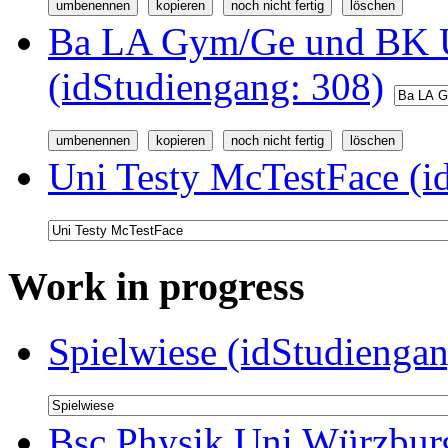
Ba LA Gym/Ge und BK U
(idStudiengang: 308)
Uni Testy McTestFace (i
Work in progress
Spielwiese (idStudiengan
Bsc Physik Uni Würzbur