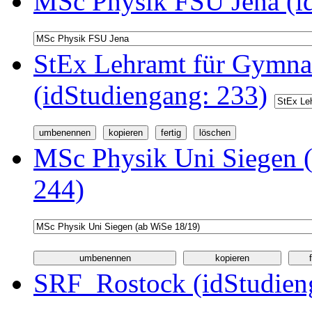
MSc Physik FSU Jena (i
StEx Lehramt für Gymnas
(idStudiengang: 233)
MSc Physik Uni Siegen (
244)
SRF_Rostock (idStudien