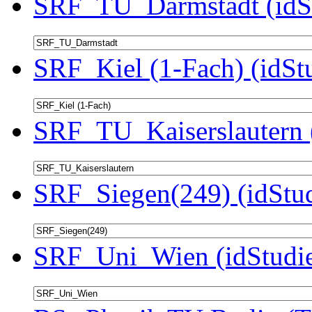
SRF_TU_Darmstadt (idSt
SRF_Kiel (1-Fach) (idSt
SRF_TU_Kaiserslautern 
SRF_Siegen(249) (idStu
SRF_Uni_Wien (idStudie