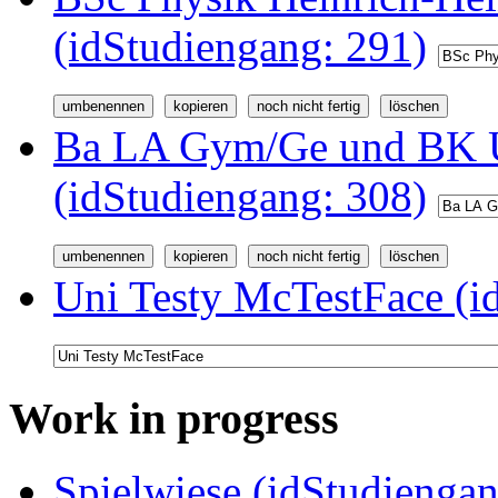
(idStudiengang: 291)
Ba LA Gym/Ge und BK U
(idStudiengang: 308)
Uni Testy McTestFace (i
Work in progress
Spielwiese (idStudiengan