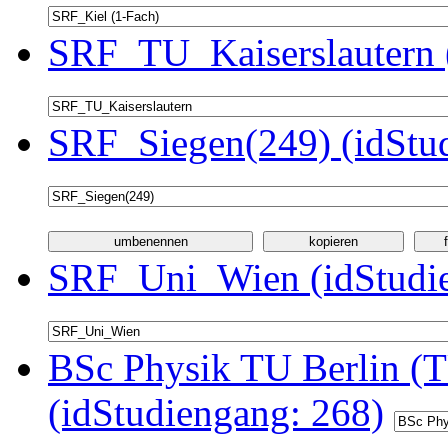
SRF_TU_Kaiserslautern 
SRF_Siegen(249) (idStu
SRF_Uni_Wien (idStudie
BSc Physik TU Berlin (T
(idStudiengang: 268)