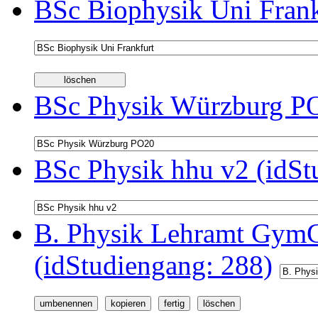
BSc Biophysik Uni Frank
BSc Physik Würzburg PO
BSc Physik hhu v2 (idSt
B. Physik Lehramt GymG
(idStudiengang: 288)