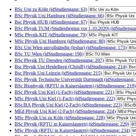
BSc Uni zu Köln (idStudiengang: 63)
BSc Physik Uni Hamburg (idStudiengang: 66)
Bsc Physik HUB (idStudiengang: 67)
BSc Physik TUM (Studienbeginn vor 1.10.2020) (idStudiengan
MSc Physik KIT (idStudiengang: 79)
MSc Physik Uni Hamburg (idStudiengang: 80)
BSc Uni Wien unvollständig (lesbar) (idStudiengang: 173)
BSc TU Wien (idStudiengang: 196)
BSc Physik TU Dresden (idStudiengang: 207)
Bsc Physik Uni Heidelberg (ChrisB) (idStudiengang: 214)
Bsc Physik Uni Leipzig (idStudiengang: 215)
BSc Physik Technische Universität Darmstadt (idStudiengang:
BSc Biophysik (RPTU in Kaiserslautern) (idStudiengang: 219)
BSc Physik Uni Kiel (1-Fach) (idStudiengang: 221)
MSc Physik Uni Kiel (1-Fach) (idStudiengang: 222)
BSc/BA Physik Uni Kiel (2-Fach) (idStudiengang: 223)
MEd Physik Uni Kiel (2-Fach) (idStudiengang: 224)
MSc Physik Uni zu Köln (idStudiengang: 228)
BSc Physik (RPTU in Kaiserslautern) (idStudiengang: 229)
MSc Physik (RPTU in Kaiserslautern) (idStudiengang: 234)