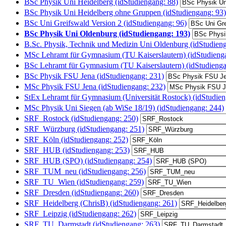
BSc Physik Uni Heidelberg (idStudiengang: 88)
BSc Physik Uni Heidelberg ohne Gruppen (idStudiengang: 93)
BSc Uni Greifswald Version 2 (idStudiengang: 96)
BSc Physik Uni Oldenburg (idStudiengang: 193)
B.Sc. Physik, Technik und Medizin Uni Oldenburg (idStudien
MSc Lehramt für Gymnasium (TU Kaiserslautern) (idStudieng
BSc Lehramt für Gymnasium (TU Kaiserslautern) (idStudienga
BSc Physik FSU Jena (idStudiengang: 231)
MSc Physik FSU Jena (idStudiengang: 232)
StEx Lehramt für Gymnasium (Universität Rostock) (idStudien
MSc Physik Uni Siegen (ab WiSe 18/19) (idStudiengang: 244)
SRF_Rostock (idStudiengang: 250)
SRF_Würzburg (idStudiengang: 251)
SRF_Köln (idStudiengang: 252)
SRF_HUB (idStudiengang: 253)
SRF_HUB (SPO) (idStudiengang: 254)
SRF_TUM_neu (idStudiengang: 256)
SRF_TU_Wien (idStudiengang: 259)
SRF_Dresden (idStudiengang: 260)
SRF_Heidelberg (ChrisB) (idStudiengang: 261)
SRF_Leipzig (idStudiengang: 262)
SRF_TU_Darmstadt (idStudiengang: 263)