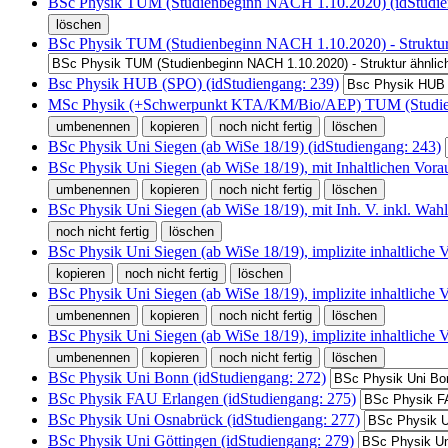
BSc Physik TUM (Studienbeginn NACH 1.10.2020) (idStudie
BSc Physik TUM (Studienbeginn NACH 1.10.2020) - Struktur ä
Bsc Physik HUB (SPO) (idStudiengang: 239)
MSc Physik (+Schwerpunkt KTA/KM/Bio/AEP) TUM (Studienbe
BSc Physik Uni Siegen (ab WiSe 18/19) (idStudiengang: 243)
BSc Physik Uni Siegen (ab WiSe 18/19), mit Inhaltlichen Vo
BSc Physik Uni Siegen (ab WiSe 18/19), mit Inh. V. inkl. Wahl
BSc Physik Uni Siegen (ab WiSe 18/19), implizite inhaltliche 
BSc Physik Uni Siegen (ab WiSe 18/19), implizite inhaltliche
BSc Physik Uni Siegen (ab WiSe 18/19), implizite inhaltliche
BSc Physik Uni Bonn (idStudiengang: 272)
BSc Physik FAU Erlangen (idStudiengang: 275)
BSc Physik Uni Osnabrück (idStudiengang: 277)
BSc Physik Uni Göttingen (idStudiengang: 279)