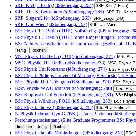
SRF_Kiel (1-Fach) (idStudiengang: 264)
SRF_TU_Kaiserslautern (idStudiengang: 265)
SRF_Siegen(249) (idStudiengang: 266)
SRF_Uni_Wien (idStudiengang: 267)
BSc Physik TU Berlin (TUB) [vollständig] (idStudiengang: 26
BSc Physik TU Berlin (TUB) [ohne Empfehlungen] (idStudien
BSc Naturwissenschaften in der Informationsgesellschaft TU B
MSc Physik TU Berlin (TUB) (idStudiengang: 271)
MSC_Physik_TU_Berlin (idStudiengang: 273)
BSc Physik Uni Konstanz (idStudiengang: 274)
BSc Physik Philipps-Universität Marburg (8 Semester) (idStud
BSc_Physik_Uni_Tübingen (idStudiengang: 278)
B.Sc. Physik WWU Münster (idStudiengang: 280)
BSc Biophysik Uni Frankfurt (idStudiengang: 281)
BSc Physik Würzburg PO20 (idStudiengang: 283)
BSc Physik hhu v2 (idStudiengang: 285)
B. Physik Lehramt GymGe/BK (2-Fach-Bachelor) (idStudieng
Forschungsstudiengang (Elite Graduate Programme) BSc Phys
BSc Physik hhu alle Verbindungen (idStudiengang: 290)