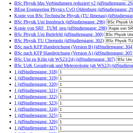
BSc Physik hhu Verbindungen reduziert v2 (idStudiengang: 29
BEng Engineering Physics CvO Oldenburg (idStudiengang: 29
Kopie von BSc Technische Physik (TU Ilmenau) (idStudiengan
BSc Physik Uni Innsbruck (idStudiengang: 296)
Kopie von SRF_TUM_neu (idStudiengang: 298)
BSc Physik Uni Bielefeld (idStudiengang: 300)
BSc Physik TU Chemnitz (idStudiengang: 302)
BSc nach KFP Handreichung (Version B) (idStudiengang: 304
BSc nach KFP Handreichung (Version A) (idStudiengang: 305
BSc Uni zu Köln (ab WS23/24) (idStudiengang: 307)
BSc UzK Geophysik und Meteorologie (ab WS23) (idStudieng
1 (idStudiengang: 318)
1 (idStudiengang: 319)
1 (idStudiengang: 320)
1 (idStudiengang: 321)
1 (idStudiengang: 322)
1 (idStudiengang: 323)
1 (idStudiengang: 324)
1 (idStudiengang: 325)
1 (idStudiengang: 326)
1 (idStudiengang: 327)