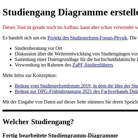
Studiengang Diagramme erstell
Dieses Tool ist gerade noch im Aufbau, kann aber schon verwendet 
Es handelt sich um ein
Projekt des Studienreform-Forum-Physik
. Die
Studienberatung vor Ort
Diskussion über die Weiterentwicklung von Studiengängen vor O
Sammlung einer Datengrundlage für die hochschuldidaktische
Verwendung im Rahmen des
ZaPF-Studienführers
Mehr Infos zur Konzeption:
Beitrag vom Studienreformforum 2019, in dem die Idee der St
Beitrag zur DPG-Frühjahrstagung 2021 des Fachverbands Dida
Mit der Eingabe von Daten auf dieser Seite stimmen Sie deren Speic
Welcher Studiengang?
Fertig bearbeitete Studiengramm-Diagramme