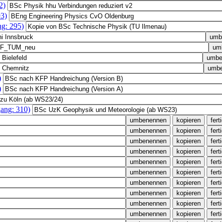
2)
3)
g: 295)
)
)
ang: 310)