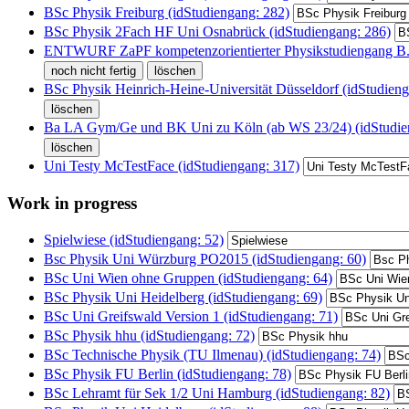
BSc Physik Freiburg (idStudiengang: 282)
BSc Physik 2Fach HF Uni Osnabrück (idStudiengang: 286)
ENTWURF ZaPF kompetenzorientierter Physikstudiengang B.S
BSc Physik Heinrich-Heine-Universität Düsseldorf (idStudieng
Ba LA Gym/Ge und BK Uni zu Köln (ab WS 23/24) (idStudie
Uni Testy McTestFace (idStudiengang: 317)
Work in progress
Spielwiese (idStudiengang: 52)
Bsc Physik Uni Würzburg PO2015 (idStudiengang: 60)
BSc Uni Wien ohne Gruppen (idStudiengang: 64)
BSc Physik Uni Heidelberg (idStudiengang: 69)
BSc Uni Greifswald Version 1 (idStudiengang: 71)
BSc Physik hhu (idStudiengang: 72)
BSc Technische Physik (TU Ilmenau) (idStudiengang: 74)
BSc Physik FU Berlin (idStudiengang: 78)
BSc Lehramt für Sek 1/2 Uni Hamburg (idStudiengang: 82)