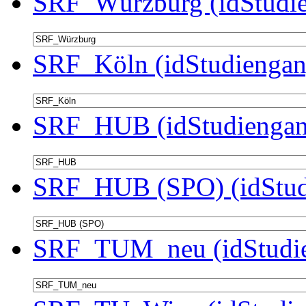
SRF_Würzburg (idStudie
SRF_Köln (idStudiengan
SRF_HUB (idStudiengan
SRF_HUB (SPO) (idStud
SRF_TUM_neu (idStudie