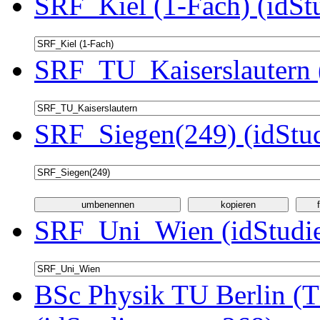
SRF_Kiel (1-Fach) (idSt
SRF_TU_Kaiserslautern 
SRF_Siegen(249) (idStu
SRF_Uni_Wien (idStudie
BSc Physik TU Berlin (T