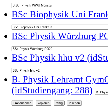
BSc Biophysik Uni Frank
BSc Physik Würzburg PO
BSc Physik hhu v2 (idSt
B. Physik Lehramt GymG
(idStudiengang: 288)