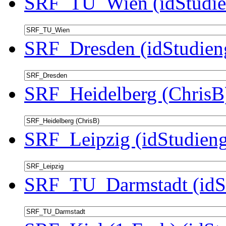
SRF_TU_Wien (idStudie
SRF_Dresden (idStudien
SRF_Heidelberg (ChrisB)
SRF_Leipzig (idStudieng
SRF_TU_Darmstadt (idSt