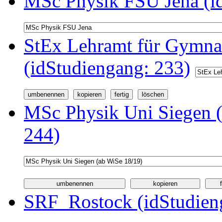
MSc Physik FSU Jena (i
StEx Lehramt für Gymnas
(idStudiengang: 233)
MSc Physik Uni Siegen (
244)
SRF_Rostock (idStudien