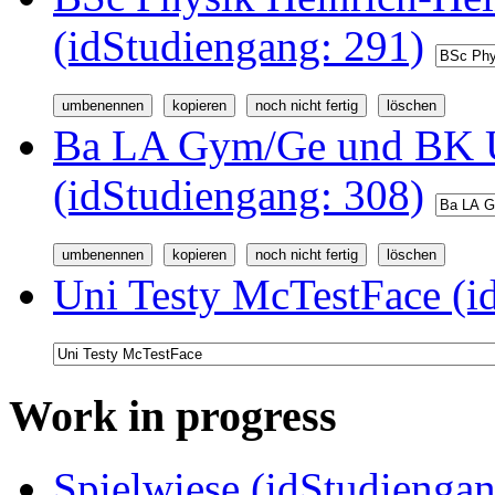
(idStudiengang: 291)
Ba LA Gym/Ge und BK U
(idStudiengang: 308)
Uni Testy McTestFace (i
Work in progress
Spielwiese (idStudiengan