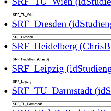
SRF_TU_Wien (idStudie
SRF_Dresden (idStudien
SRF_Heidelberg (ChrisB)
SRF_Leipzig (idStudieng
SRF_TU_Darmstadt (idSt