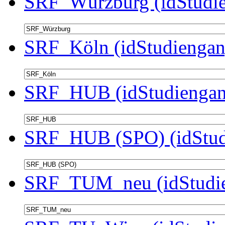
SRF_Würzburg (idStudie
SRF_Köln (idStudiengan
SRF_HUB (idStudiengan
SRF_HUB (SPO) (idStud
SRF_TUM_neu (idStudie