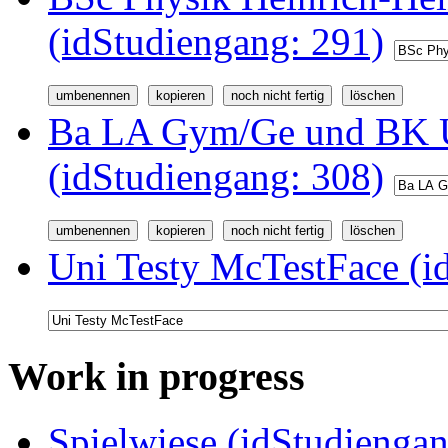
(idStudiengang: 291)
Ba LA Gym/Ge und BK U
(idStudiengang: 308)
Uni Testy McTestFace (i
Work in progress
Spielwiese (idStudiengan