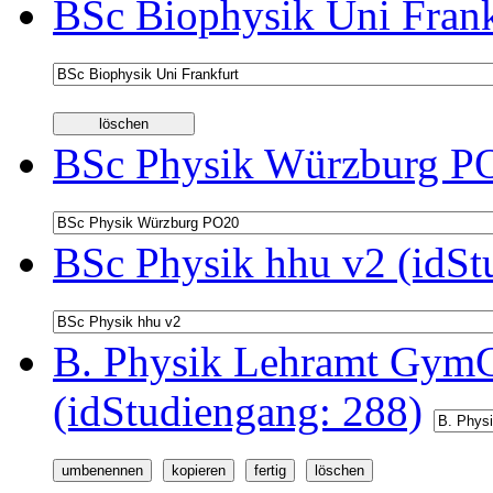
BSc Biophysik Uni Frank
BSc Physik Würzburg PO
BSc Physik hhu v2 (idSt
B. Physik Lehramt GymG
(idStudiengang: 288)