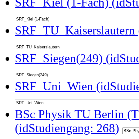
SRF_Kiel (1-Fach) (idSt
SRF_TU_Kaiserslautern 
SRF_Siegen(249) (idStu
SRF_Uni_Wien (idStudie
BSc Physik TU Berlin (T
(idStudiengang: 268)