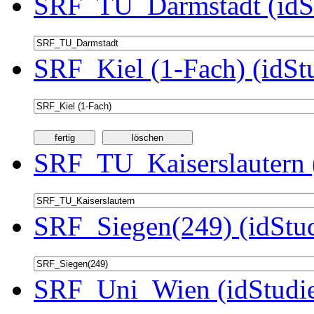
SRF_TU_Darmstadt (idSt
SRF_Kiel (1-Fach) (idSt
SRF_TU_Kaiserslautern 
SRF_Siegen(249) (idStu
SRF_Uni_Wien (idStudie