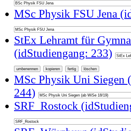
MSc Physik FSU Jena (i
StEx Lehramt für Gymnas
(idStudiengang: 233)
MSc Physik Uni Siegen (
244)
SRF_Rostock (idStudien