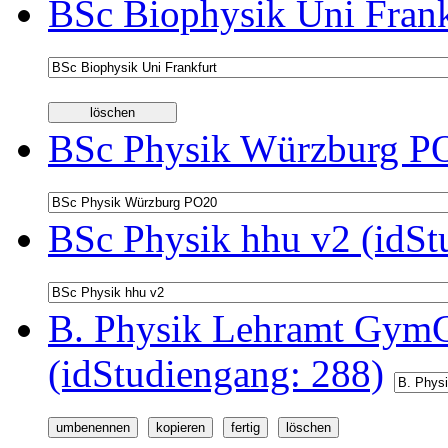
BSc Biophysik Uni Frank
BSc Physik Würzburg PO
BSc Physik hhu v2 (idSt
B. Physik Lehramt GymG
(idStudiengang: 288)