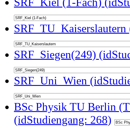
SRF_Kiel (1-Fach) (idSt
SRF_TU_Kaiserslautern 
SRF_Siegen(249) (idStu
SRF_Uni_Wien (idStudie
BSc Physik TU Berlin (T
(idStudiengang: 268)