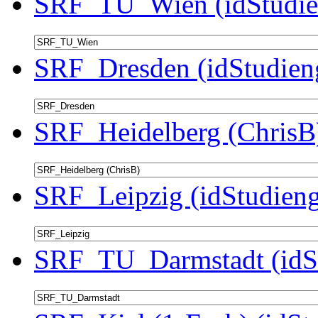
SRF_TU_Wien (idStudie
SRF_Dresden (idStudien
SRF_Heidelberg (ChrisB)
SRF_Leipzig (idStudieng
SRF_TU_Darmstadt (idSt