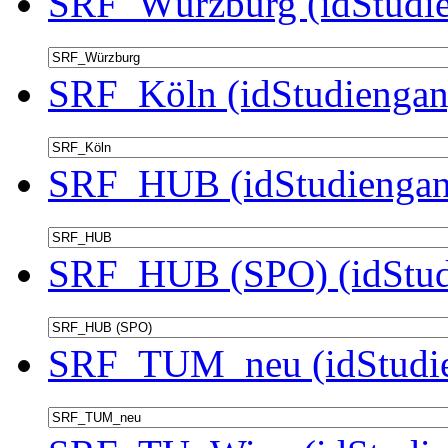
SRF_Würzburg (idStudie
SRF_Köln (idStudiengan
SRF_HUB (idStudiengan
SRF_HUB (SPO) (idStud
SRF_TUM_neu (idStudie