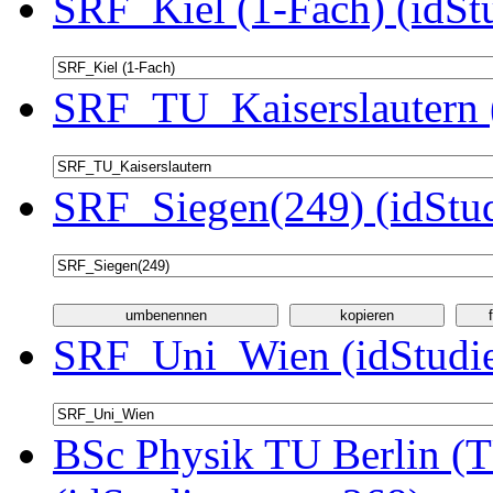
SRF_Kiel (1-Fach) (idSt
SRF_TU_Kaiserslautern 
SRF_Siegen(249) (idStu
SRF_Uni_Wien (idStudie
BSc Physik TU Berlin (T