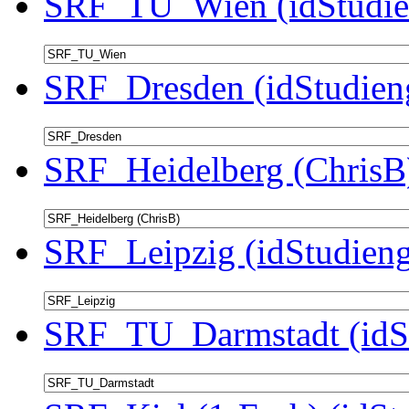
SRF_TU_Wien (idStudie
SRF_Dresden (idStudien
SRF_Heidelberg (ChrisB)
SRF_Leipzig (idStudieng
SRF_TU_Darmstadt (idSt