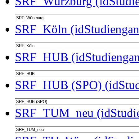
SRF_Würzburg (idStudie
SRF_Köln (idStudiengan
SRF_HUB (idStudiengan
SRF_HUB (SPO) (idStud
SRF_TUM_neu (idStudie