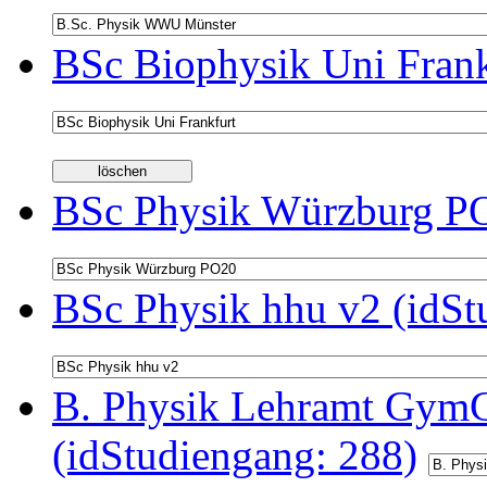
BSc Biophysik Uni Frank
BSc Physik Würzburg PO
BSc Physik hhu v2 (idSt
B. Physik Lehramt GymG
(idStudiengang: 288)