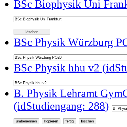
BSc Biophysik Uni Frank
BSc Physik Würzburg PO
BSc Physik hhu v2 (idSt
B. Physik Lehramt GymG
(idStudiengang: 288)