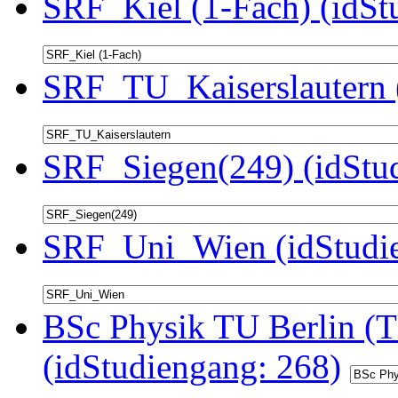
SRF_Kiel (1-Fach) (idSt
SRF_TU_Kaiserslautern 
SRF_Siegen(249) (idStu
SRF_Uni_Wien (idStudie
BSc Physik TU Berlin (T
(idStudiengang: 268)