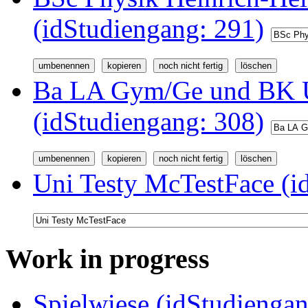
(idStudiengang: 291)
Ba LA Gym/Ge und BK U
(idStudiengang: 308)
Uni Testy McTestFace (i
Work in progress
Spielwiese (idStudiengan