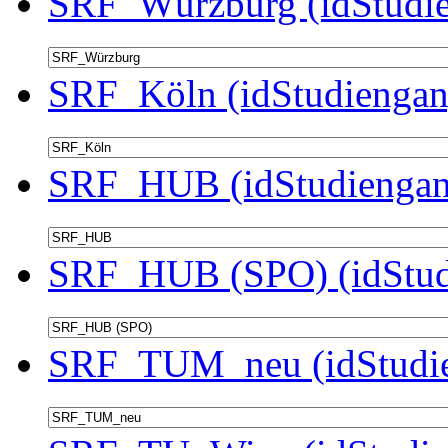
SRF_Würzburg (idStudie
SRF_Köln (idStudiengan
SRF_HUB (idStudiengan
SRF_HUB (SPO) (idStud
SRF_TUM_neu (idStudie