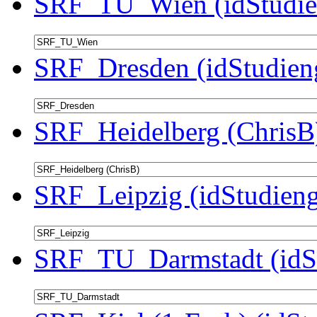
SRF_TU_Wien (idStudie
SRF_Dresden (idStudien
SRF_Heidelberg (ChrisB)
SRF_Leipzig (idStudieng
SRF_TU_Darmstadt (idSt