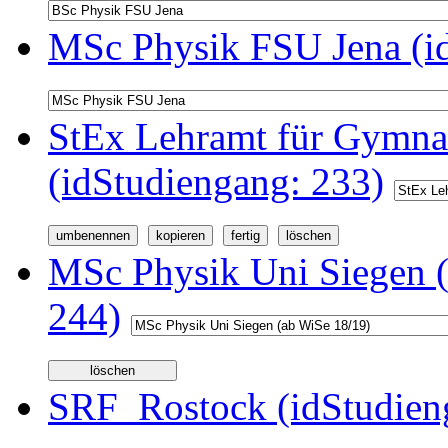
MSc Physik FSU Jena (i
StEx Lehramt für Gymnas
(idStudiengang: 233)
MSc Physik Uni Siegen (
244)
SRF_Rostock (idStudien