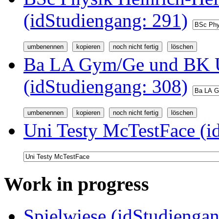
(idStudiengang: 291)
Ba LA Gym/Ge und BK U
(idStudiengang: 308)
Uni Testy McTestFace (i
Work in progress
Spielwiese (idStudiengan