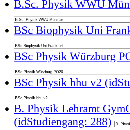
B.Sc. Physik WWU Münst
BSc Biophysik Uni Frank
BSc Physik Würzburg PO
BSc Physik hhu v2 (idSt
B. Physik Lehramt GymG
(idStudiengang: 288)