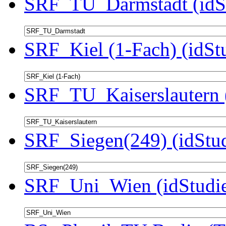
SRF_TU_Darmstadt (idSt
SRF_Kiel (1-Fach) (idSt
SRF_TU_Kaiserslautern 
SRF_Siegen(249) (idStu
SRF_Uni_Wien (idStudie