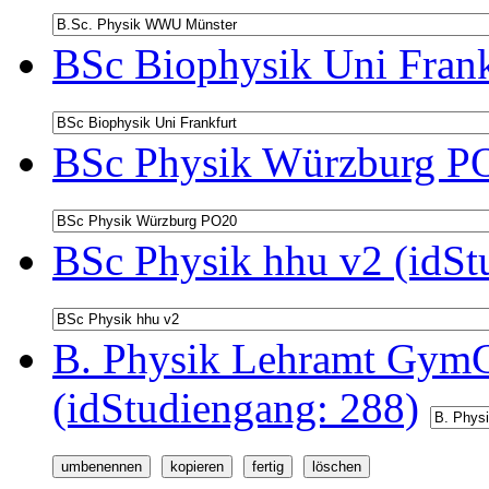
BSc Biophysik Uni Frank
BSc Physik Würzburg PO
BSc Physik hhu v2 (idSt
B. Physik Lehramt GymG
(idStudiengang: 288)