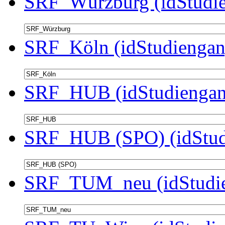
SRF_Würzburg (idStudie
SRF_Köln (idStudiengan
SRF_HUB (idStudiengan
SRF_HUB (SPO) (idStud
SRF_TUM_neu (idStudie