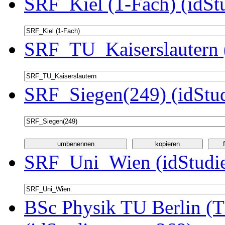
SRF_Kiel (1-Fach) (idSt
SRF_TU_Kaiserslautern 
SRF_Siegen(249) (idStu
SRF_Uni_Wien (idStudie
BSc Physik TU Berlin (T