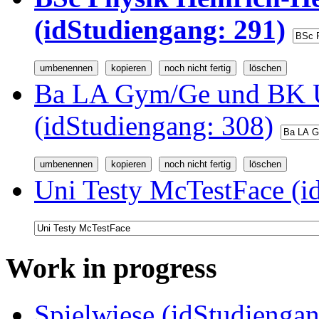
(idStudiengang: 291)
Ba LA Gym/Ge und BK U
(idStudiengang: 308)
Uni Testy McTestFace (i
Work in progress
Spielwiese (idStudiengan