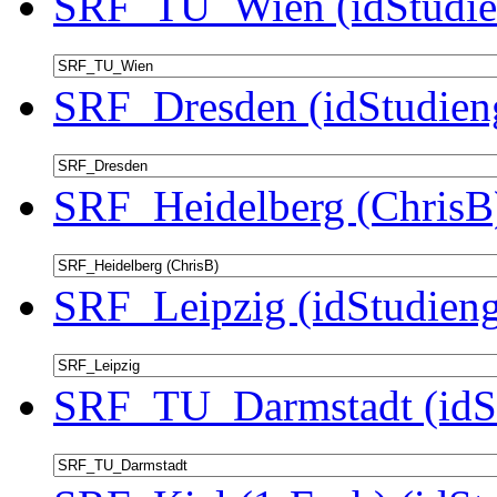
SRF_TU_Wien (idStudie
SRF_Dresden (idStudien
SRF_Heidelberg (ChrisB)
SRF_Leipzig (idStudieng
SRF_TU_Darmstadt (idSt