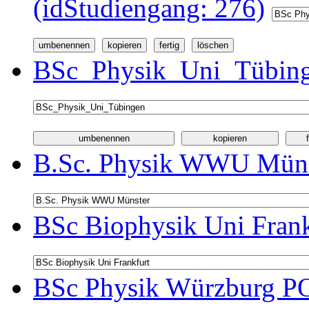
(idStudiengang: 276)
BSc_Physik_Uni_Tübinge
B.Sc. Physik WWU Münst
BSc Biophysik Uni Frank
BSc Physik Würzburg PO