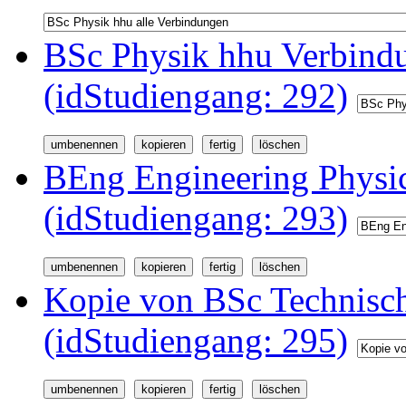
BSc Physik hhu Verbindu
(idStudiengang: 292)
BEng Engineering Physi
(idStudiengang: 293)
Kopie von BSc Technisc
(idStudiengang: 295)