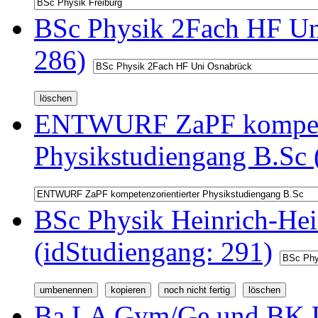
BSc Physik 2Fach HF Un
286)
ENTWURF ZaPF kompeten
Physikstudiengang B.Sc 
BSc Physik Heinrich-Hei
(idStudiengang: 291)
Ba LA Gym/Ge und BK U