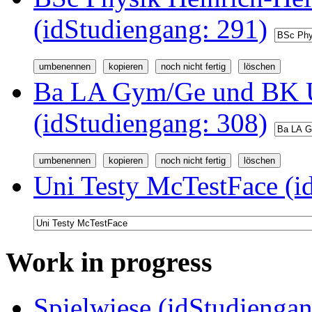
(idStudiengang: 291)
Ba LA Gym/Ge und BK U
(idStudiengang: 308)
Uni Testy McTestFace (i
Work in progress
Spielwiese (idStudiengan