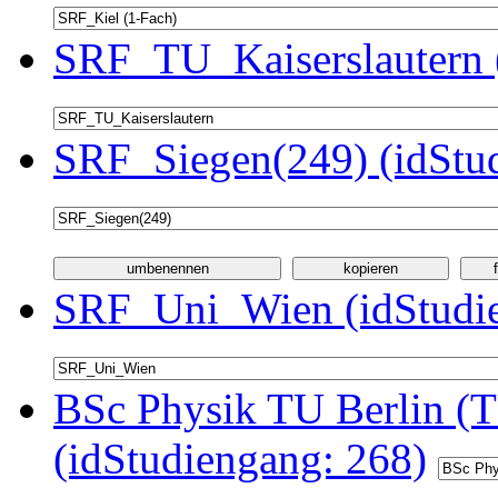
SRF_TU_Kaiserslautern 
SRF_Siegen(249) (idStu
SRF_Uni_Wien (idStudie
BSc Physik TU Berlin (T
(idStudiengang: 268)