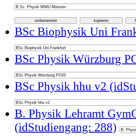
BSc Biophysik Uni Frank
BSc Physik Würzburg PO
BSc Physik hhu v2 (idSt
B. Physik Lehramt GymG
(idStudiengang: 288)