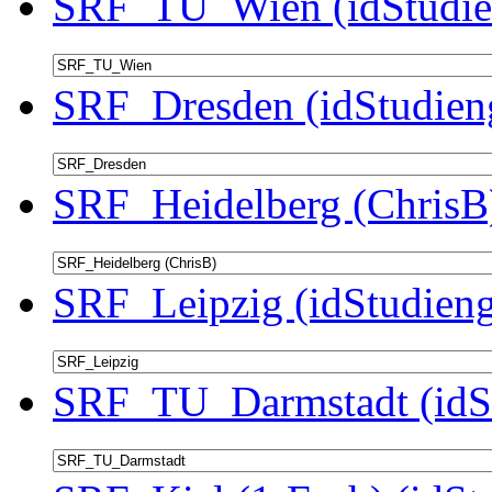
SRF_TU_Wien (idStudie
SRF_Dresden (idStudien
SRF_Heidelberg (ChrisB)
SRF_Leipzig (idStudieng
SRF_TU_Darmstadt (idSt