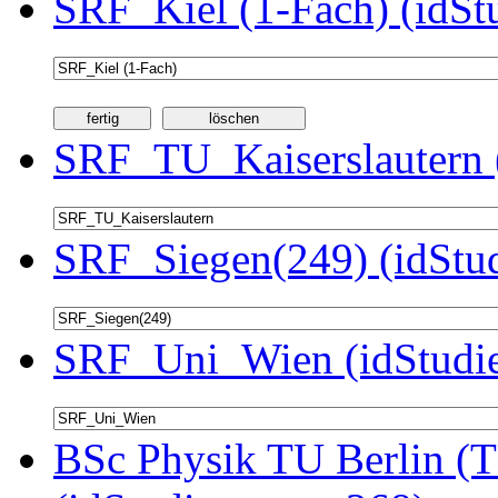
SRF_Kiel (1-Fach) (idSt
SRF_TU_Kaiserslautern 
SRF_Siegen(249) (idStu
SRF_Uni_Wien (idStudie
BSc Physik TU Berlin (T