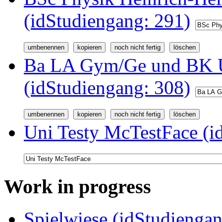
(idStudiengang: 291)
Ba LA Gym/Ge und BK U
(idStudiengang: 308)
Uni Testy McTestFace (i
Work in progress
Spielwiese (idStudiengan