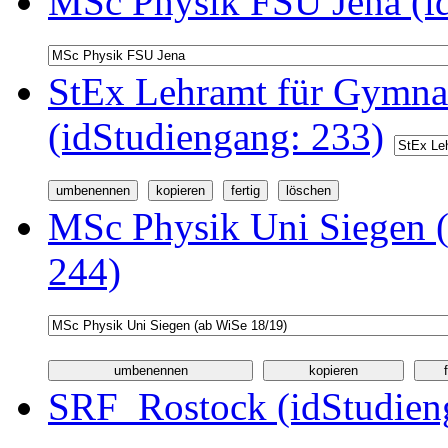
MSc Physik FSU Jena (i
StEx Lehramt für Gymnas
(idStudiengang: 233)
MSc Physik Uni Siegen (
244)
SRF_Rostock (idStudien