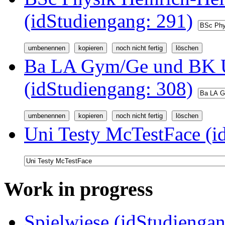
(idStudiengang: 291)
Ba LA Gym/Ge und BK U
(idStudiengang: 308)
Uni Testy McTestFace (i
Work in progress
Spielwiese (idStudiengan